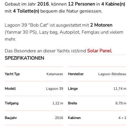
Gebaut im Jahr
2016
,
können
12 Personen
in
4 Kabine(n)
mit
4 Toilette(n)
bequem die Natur geniessen.
Lagoon 39 "Bob Cat" ist ausgestattet mit
2 Motoren
(Yanmar 30 PS),
Lazy bag,
Autopilot,
Fernglas
und vielem
mehr.
Das Besondere an dieser Yachts ist/sind
Solar Panel
.
SPEZIFIKATIONEN
Yacht Typ
Katamaran
Hersteller
Lagoon-Bénéteau
Modell
Lagoon 39
Länge
11.74 m
Tiefgang
1.22 m
Breite
6.79 m
Baujahr
2016
Kabinen
4 + 2