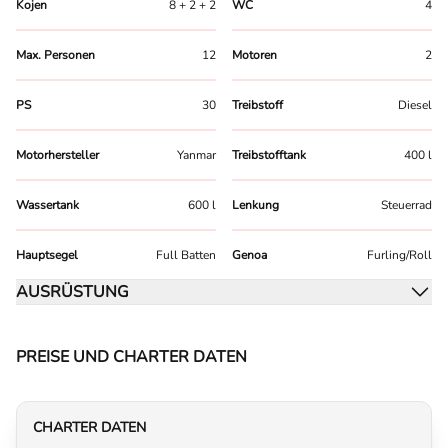
Kojen
8 + 2 + 2
WC
4
Max. Personen
12
Motoren
2
PS
30
Treibstoff
Diesel
Motorhersteller
Yanmar
Treibstofftank
400 l
Wassertank
600 l
Lenkung
Steuerrad
Hauptsegel
Full Batten
Genoa
Furling/Roll
AUSRÜSTUNG
PREISE UND CHARTER DATEN
CHARTER DATEN