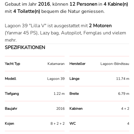
Gebaut im Jahr
2016
,
können
12 Personen
in
4 Kabine(n)
mit
4 Toilette(n)
bequem die Natur geniessen.
Lagoon 39 "Lilla V" ist ausgestattet mit
2 Motoren
(Yanmar 45 PS),
Lazy bag,
Autopilot,
Fernglas
und vielem
mehr.
SPEZIFIKATIONEN
Yacht Typ
Katamaran
Hersteller
Lagoon-Bénéteau
Modell
Lagoon 39
Länge
11.74 m
Tiefgang
1.22 m
Breite
6.79 m
Baujahr
2016
Kabinen
4 + 2
Kojen
8 + 2 + 2
WC
4