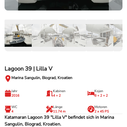
Lagoon 39 | Lilla V
Marina Sangulin, Biograd, Kroatien
Jahr
Kabinen
Kojen
2016
4 + 2
8 + 2 + 2
WC
Länge
Motoren
4
11.74 m
2 x 45 PS
Katamaran Lagoon 39 "Lilla V" befindet sich in Marina
Sangulin, Biograd, Kroatien.