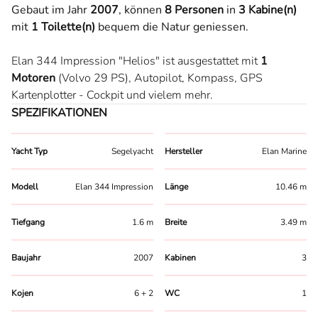
Gebaut im Jahr
2007
,
können
8 Personen
in
3 Kabine(n)
mit
1 Toilette(n)
bequem die Natur geniessen.
Elan 344 Impression "Helios" ist ausgestattet mit
1
Motoren
(Volvo 29 PS),
Autopilot,
Kompass,
GPS
Kartenplotter - Cockpit
und vielem mehr.
SPEZIFIKATIONEN
Yacht Typ
Segelyacht
Hersteller
Elan Marine
Modell
Elan 344 Impression
Länge
10.46 m
Tiefgang
1.6 m
Breite
3.49 m
Baujahr
2007
Kabinen
3
Kojen
6 + 2
WC
1