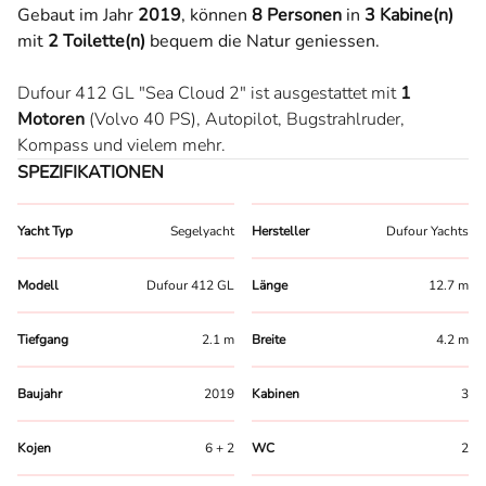
Gebaut im Jahr
2019
,
können
8 Personen
in
3 Kabine(n)
mit
2 Toilette(n)
bequem die Natur geniessen.
Dufour 412 GL "Sea Cloud 2" ist ausgestattet mit
1
Motoren
(Volvo 40 PS),
Autopilot,
Bugstrahlruder,
Kompass
und vielem mehr.
SPEZIFIKATIONEN
Yacht Typ
Segelyacht
Hersteller
Dufour Yachts
Modell
Dufour 412 GL
Länge
12.7 m
Tiefgang
2.1 m
Breite
4.2 m
Baujahr
2019
Kabinen
3
Kojen
6 + 2
WC
2